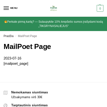
MENU
0
Perkate pirmą kartą? — Sutaupykite 10% krepšelio sumos įrašydami kodą
„TIKGRYNASALIEJUS”
Pradžia
MailPoet Page
/
MailPoet Page
2023-07-16
[mailpoet_page]
Nemokamas siuntimas
Užsakymams virš 30€
Tarptautinis siuntimas