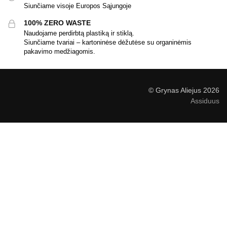
Siunčiame visoje Europos Sąjungoje
100% ZERO WASTE
Naudojame perdirbtą plastiką ir stiklą.
Siunčiame tvariai – kartoninėse dėžutėse su organinėmis
pakavimo medžiagomis.
© Grynas Aliejus 2026
Assiduus