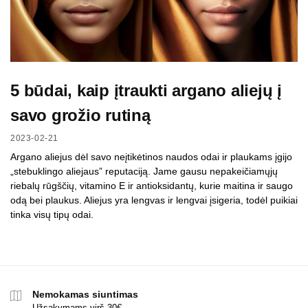
5 būdai, kaip įtraukti argano aliejų į
savo grožio rutiną
2023-02-21
Argano aliejus dėl savo neįtikėtinos naudos odai ir plaukams įgijo
„stebuklingo aliejaus” reputaciją. Jame gausu nepakeičiamųjų
riebalų rūgščių, vitamino E ir antioksidantų, kurie maitina ir saugo
odą bei plaukus. Aliejus yra lengvas ir lengvai įsigeria, todėl puikiai
tinka visų tipų odai.
Nemokamas siuntimas
Užsakymams virš 30€