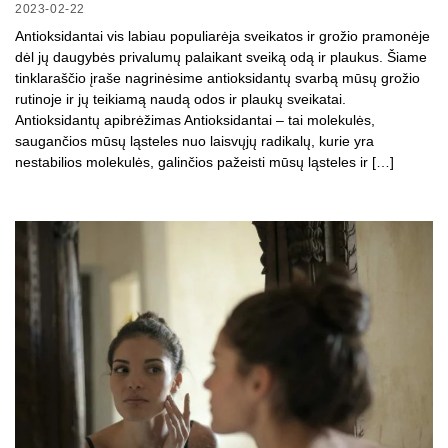
2023-02-22
Antioksidantai vis labiau populiarėja sveikatos ir grožio pramonėje
dėl jų daugybės privalumų palaikant sveiką odą ir plaukus. Šiame
tinklaraščio įraše nagrinėsime antioksidantų svarbą mūsų grožio
rutinoje ir jų teikiamą naudą odos ir plaukų sveikatai.
Antioksidantų apibrėžimas Antioksidantai – tai molekulės,
saugančios mūsų ląsteles nuo laisvųjų radikalų, kurie yra
nestabilios molekulės, galinčios pažeisti mūsų ląsteles ir […]