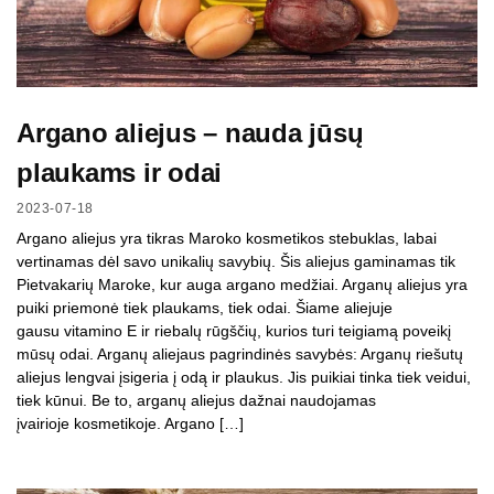
Argano aliejus – nauda jūsų
plaukams ir odai
2023-07-18
Argano aliejus yra tikras Maroko kosmetikos stebuklas, labai
vertinamas dėl savo unikalių savybių. Šis aliejus gaminamas tik
Pietvakarių Maroke, kur auga argano medžiai. Arganų aliejus yra
puiki priemonė tiek plaukams, tiek odai. Šiame aliejuje
gausu vitamino E ir riebalų rūgščių, kurios turi teigiamą poveikį
mūsų odai. Arganų aliejaus pagrindinės savybės: Arganų riešutų
aliejus lengvai įsigeria į odą ir plaukus. Jis puikiai tinka tiek veidui,
tiek kūnui. Be to, arganų aliejus dažnai naudojamas
įvairioje kosmetikoje. Argano […]