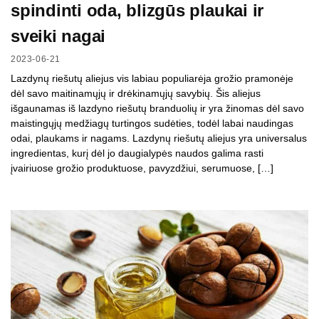
spindinti oda, blizgūs plaukai ir
sveiki nagai
2023-06-21
Lazdynų riešutų aliejus vis labiau populiarėja grožio pramonėje
dėl savo maitinamųjų ir drėkinamųjų savybių. Šis aliejus
išgaunamas iš lazdyno riešutų branduolių ir yra žinomas dėl savo
maistingųjų medžiagų turtingos sudėties, todėl labai naudingas
odai, plaukams ir nagams. Lazdynų riešutų aliejus yra universalus
ingredientas, kurį dėl jo daugialypės naudos galima rasti
įvairiuose grožio produktuose, pavyzdžiui, serumuose, […]