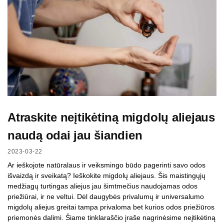
Atraskite neįtikėtiną migdolų aliejaus
naudą odai jau šiandien
2023-03-22
Ar ieškojote natūralaus ir veiksmingo būdo pagerinti savo odos
išvaizdą ir sveikatą? Ieškokite migdolų aliejaus. Šis maistingųjų
medžiagų turtingas aliejus jau šimtmečius naudojamas odos
priežiūrai, ir ne veltui. Dėl daugybės privalumų ir universalumo
migdolų aliejus greitai tampa privaloma bet kurios odos priežiūros
priemonės dalimi. Šiame tinklaraščio įraše nagrinėsime neįtikėtiną