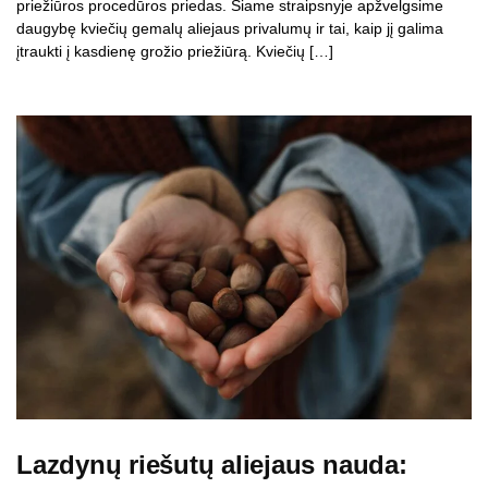
priežiūros procedūros priedas. Šiame straipsnyje apžvelgsime
daugybę kviečių gemalų aliejaus privalumų ir tai, kaip jį galima
įtraukti į kasdienę grožio priežiūrą. Kviečių […]
Lazdynų riešutų aliejaus nauda: