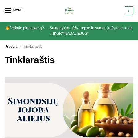
MENU
0
Perkate pirmą kartą? — Sutaupykite 10% krepšelio sumos įrašydami kodą
„TIKGRYNASALIEJUS”
Pradžia
Tinklaraštis
/
Tinklaraštis