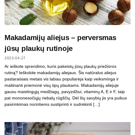
Makadamijų aliejus – perversmas
jūsų plaukų rutinoje
2023-04-27
Ar ieškote sprendimo, kuris pakeistų jūsų plaukų priežiūros
rutiną? Ieškokite makadamijų aliejaus. Šis natūralus aliejus
pastaraisiais metais vis labiau populiarėja kaip veiksminga ir
maitinanti priemonė visų tipų plaukams. Makadamijų aliejuje
gausu maistingųjų medžiagų, pavyzdžiui, vitaminų A, E ir F, taip
pat mononesočiųjų riebalų rūgščių. Dėl šių savybių jis yra puikus
pasirinkimas norintiems sustiprinti ir sudrėkinti […]