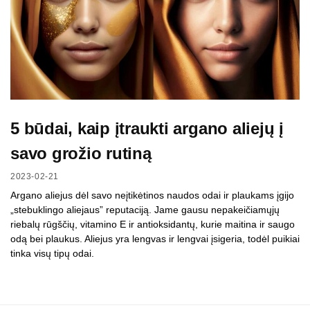
5 būdai, kaip įtraukti argano aliejų į
savo grožio rutiną
2023-02-21
Argano aliejus dėl savo neįtikėtinos naudos odai ir plaukams įgijo
„stebuklingo aliejaus” reputaciją. Jame gausu nepakeičiamųjų
riebalų rūgščių, vitamino E ir antioksidantų, kurie maitina ir saugo
odą bei plaukus. Aliejus yra lengvas ir lengvai įsigeria, todėl puikiai
tinka visų tipų odai.