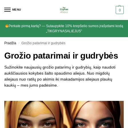
MENU
0
Perkate pirmą kartą? — Sutaupykite 10% krepšelio sumos įrašydami kodą
„TIKGRYNASALIEJUS”
Pradžia
Grožio patarimai ir gudrybės
/
Grožio patarimai ir gudrybės
Sužinokite naujausių grožio patarimų ir gudrybių, kaip naudoti
aukščiausios kokybės šalto spaudimo aliejus. Nuo migdolų
aliejaus nuo ratilų po akimis iki makadamijos aliejaus plaukų
kaukių – mes jums padėsime.