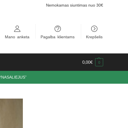
Nemokamas siuntimas nuo 30
€
Mano anketa
Pagalba klientams
Krepšelis
0,00
€
0
GRYNASALIEJUS”