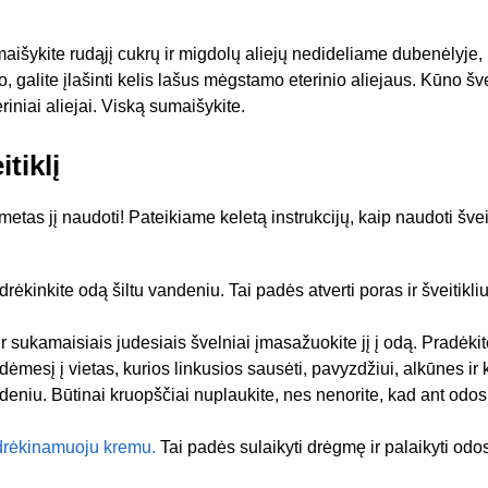
aišykite rudąjį cukrų ir migdolų aliejų nedideliame dubenėlyje, 
 galite įlašinti kelis lašus mėgstamo eterinio aliejaus. Kūno švei
eriniai aliejai. Viską sumaišykite.
tiklį
metas jį naudoti! Pateikiame keletą instrukcijų, kaip naudoti šveit
drėkinkite odą šiltu vandeniu. Tai padės atverti poras ir šveitikli
 ir sukamaisiais judesiais švelniai įmasažuokite jį į odą. Pradėk
dėmesį į vietas, kurios linkusios sausėti, pavyzdžiui, alkūnes ir 
ndeniu. Būtinai kruopščiai nuplaukite, nes nenorite, kad ant odos 
drėkinamuoju kremu.
Tai padės sulaikyti drėgmę ir palaikyti od