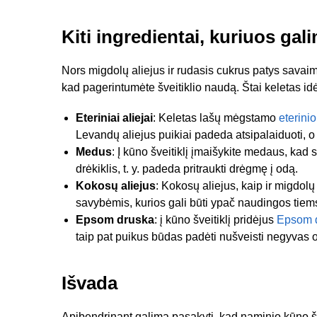
Kiti ingredientai, kuriuos gali
Nors migdolų aliejus ir rudasis cukrus patys savaime y
kad pagerintumėte šveitiklio naudą. Štai keletas idė
Eteriniai aliejai
: Keletas lašų mėgstamo
eterinio
Levandų aliejus puikiai padeda atsipalaiduoti, o p
Medus
: Į kūno šveitiklį įmaišykite medaus, kad
drėkiklis, t. y. padeda pritraukti drėgmę į odą.
Kokosų aliejus
: Kokosų aliejus, kaip ir migdolų
savybėmis, kurios gali būti ypač naudingos tiems,
Epsom druska
: į kūno šveitiklį pridėjus
Epsom 
taip pat puikus būdas padėti nušveisti negyvas o
Išvada
Apibendrinant galima pasakyti, kad naminio kūno šve