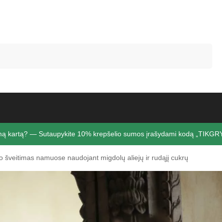
Ieškoti
rmą kartą? — Sutaupykite 10% krepšelio sumos įrašydami kodą „TIK
 šveitimas namuose naudojant migdolų aliejų ir rudąjį cukrų