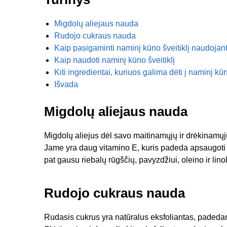
Migdolų aliejaus nauda
Rudojo cukraus nauda
Kaip pasigaminti naminį kūno šveitiklį naudojant 
Kaip naudoti naminį kūno šveitiklį
Kiti ingredientai, kuriuos galima dėti į naminį kūn
Išvada
Migdolų aliejaus nauda
Migdolų aliejus dėl savo maitinamųjų ir drėkinamųj
Jame yra daug vitamino E, kuris padeda apsaugoti o
pat gausu riebalų rūgščių, pavyzdžiui, oleino ir lin
Rudojo cukraus nauda
Rudasis cukrus yra natūralus eksfoliantas, padedanti