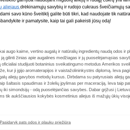
ų aliejaus
drėkinamųjų savybių ir rudojo cukraus šveičiamųjų s
ami savo kūno šveitiklį galite būti tikri, kad naudojate tik natūra
bandykite ir pamatysite, kaip tai gali pakeisti jūsų odą!
ai augo kaime, vertino augalų ir natūralių ingredientų naudą odos ir 
o ją gilinti žinias apie augalines medžiagas ir jų puoselėjamąsias savy
oficialiai studijuoti botaninius sveikatingumo metodus Amerikos svei
že, kur ji įgijo aromaterapijos ir vaistažolininkystės diplomą. Ieva pag
ugalų aliejų gavybos metodų kursus. Dirbdama su patyrusiais aliejų gam
ip šaltasis spaudimas ir žolelių įpylimas per maceraciją. Ieva taip pat
ogių iki simondsijų - odą puoselėjančias savybes. Dabar grįžusi į Lietuvą
ntams tik aukščiausios kokybės kosmetinius aliejus iš mažųjų ūkių viso
Pasidaryk pats odos ir plaukų priežiūra