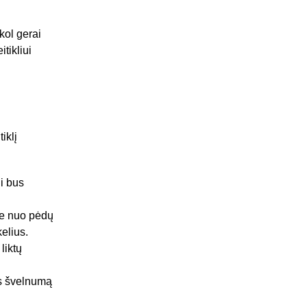
kol gerai
tikliui
iklį
ui bus
ite nuo pėdų
kelius.
liktų
os švelnumą