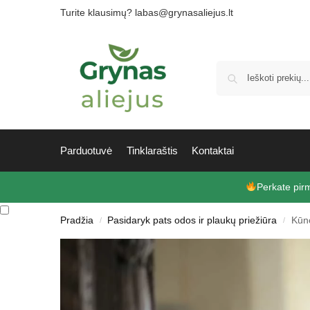
Turite klausimų? labas@grynasaliejus.lt
Parduotuvė
Tinklaraštis
Kontaktai
Perkate pi
Pradžia
Pasidaryk pats odos ir plaukų priežiūra
Kūno
/
/