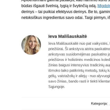
būdas išgauti švelnią, lygią ir švytinčią odą.
Migdol
derinys – tai puikiai efektyvus derinys. Be to, gamind
netoksiškus ingredientus savo odai. Taigi pirmyn, iš
Ieva Mališauskaitė
Ieva Mališauskaitė nuo pat vaikystės, k
priežiūrai. Ši ankstyva aistra paskatin
ankstyvas susidomėjimas paskatino ją 
priežiūros ir holistinės medicinos koled
žinias baigusi intensyvius tradicinių a
išmoko laiko patikrintų metodų, tokių ka
gėlių, vaistažolių ir aliejų - nuo alyvu
savo žinias, bando rasti ir tiekti klie
Sąjungoje.
Kategorija: