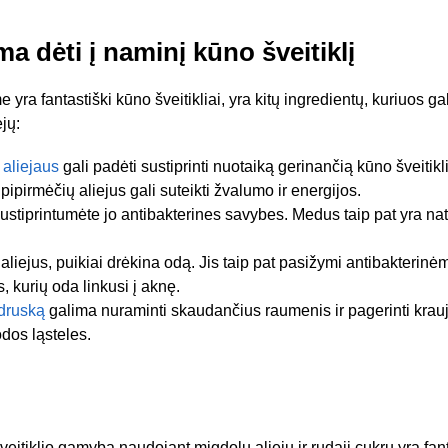
ma dėti į naminį kūno šveitiklį
ra fantastiški kūno šveitikliai, yra kitų ingredientų, kuriuos gali
jų:
 aliejaus
gali padėti sustiprinti nuotaiką gerinančią kūno šveitik
ipirmėčių aliejus gali suteikti žvalumo ir energijos.
 sustiprintumėte jo antibakterines savybes. Medus taip pat yra na
 aliejus, puikiai drėkina odą. Jis taip pat pasižymi antibakterinė
 kurių oda linkusi į aknę.
druską
galima nuraminti skaudančius raumenis ir pagerinti krauj
dos ląsteles.
itiklio gamyba naudojant migdolų aliejų ir rudąjį cukrų yra fan