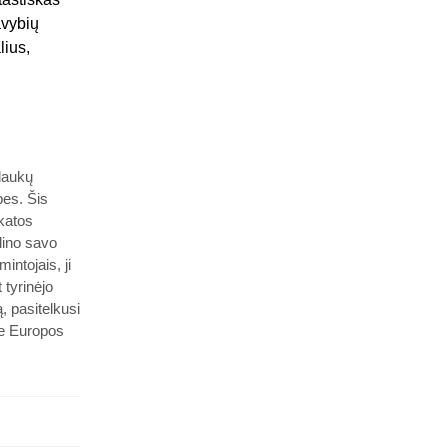
avybių
lius,
plaukų
bes. Šis
katos
ilino savo
intojais, ji
 tyrinėjo
, pasitelkusi
je Europos