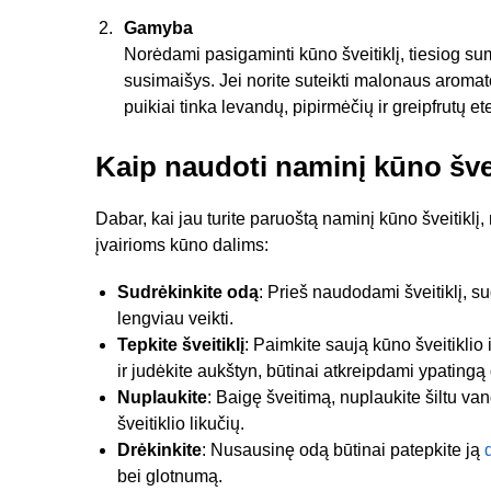
Gamyba
Norėdami pasigaminti kūno šveitiklį, tiesiog sum
susimaišys. Jei norite suteikti malonaus aromato,
puikiai tinka levandų, pipirmėčių ir greipfrutų et
Kaip naudoti naminį kūno švei
Dabar, kai jau turite paruoštą naminį kūno šveitiklį, 
įvairioms kūno dalims:
Sudrėkinkite odą
: Prieš naudodami šveitiklį, su
lengviau veikti.
Tepkite šveitiklį
: Paimkite saują kūno šveitiklio
ir judėkite aukštyn, būtinai atkreipdami ypatingą 
Nuplaukite
: Baigę šveitimą, nuplaukite šiltu va
šveitiklio likučių.
Drėkinkite
: Nusausinę odą būtinai patepkite ją
bei glotnumą.