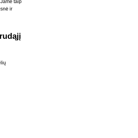
. Jame taip
snė ir
rudąjį
lių