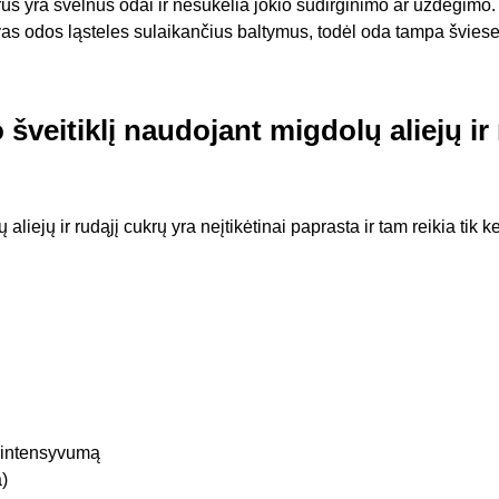
krus yra švelnus odai ir nesukelia jokio sudirginimo ar uždegimo
yvas odos ląsteles sulaikančius baltymus, todėl oda tampa šviese
veitiklį naudojant migdolų aliejų ir 
iejų ir rudąjį cukrų yra neįtikėtinai paprasta ir tam reikia tik ke
o intensyvumą
)