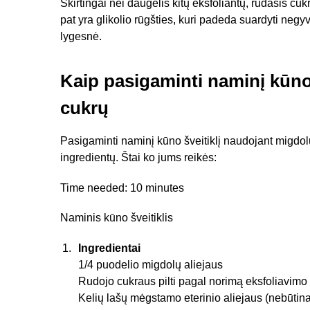
Skirtingai nei daugelis kitų eksfoliantų, rudasis cu
pat yra glikolio rūgšties, kuri padeda suardyti neg
lygesnė.
Kaip pasigaminti naminį kūno š
cukrų
Pasigaminti naminį kūno šveitiklį naudojant migdolų al
ingredientų. Štai ko jums reikės:
Time needed:
10 minutes
Naminis kūno šveitiklis
Ingredientai
1/4 puodelio migdolų aliejaus
Rudojo cukraus pilti pagal norimą eksfoliavim
Kelių lašų mėgstamo eterinio aliejaus (nebūtina