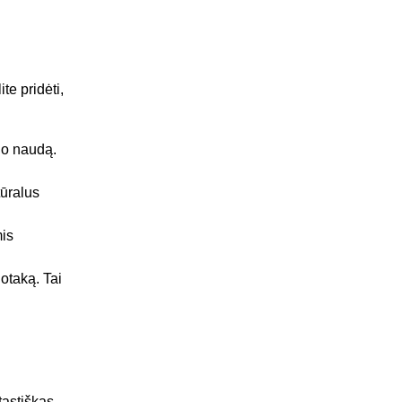
te pridėti,
lio naudą.
tūralus
mis
otaką. Tai
tastiškas