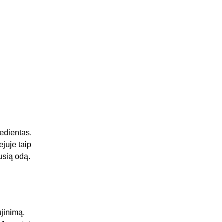
edientas.
juje taip
usią odą.
ujinimą.