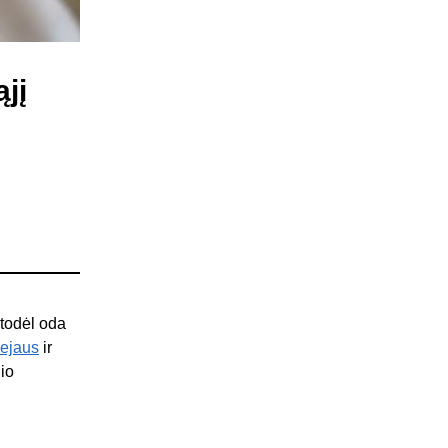
jį
 todėl oda
iejaus
ir
io