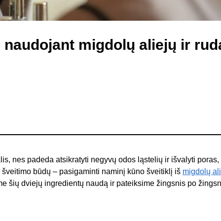
audojant migdolų aliejų ir rudą
s, nes padeda atsikratyti negyvų odos ląstelių ir išvalyti poras,
ų šveitimo būdų – pasigaminti naminį kūno šveitiklį iš
migdolų al
me šių dviejų ingredientų naudą ir pateiksime žingsnis po žingsn