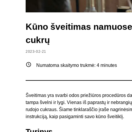
Kūno šveitimas namuose n
cukrų
2023-02-21
Numatoma skaitymo trukmė:
4
minutes
Šveitimas yra svarbi odos priežiūros procedūros dali
tampa švelni ir lygi. Vienas iš paprastų ir nebrangi
rudojo cukraus. Šiame tinklaraščio įraše nagrinėsi
instrukciją, kaip pasigaminti savo kūno šveitiklį.
Turinys