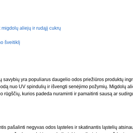
migdolų aliejų ir rudąjį cukrų
o šveitiklį
ų savybių yra populiarus daugelio odos priežiūros produktų ingr
dą nuo UV spindulių ir išvengti senėjimo požymių. Migdolų alie
olo rūgščių, kurios padeda nuraminti ir pamaitinti sausą ar sudirg
s pašalinti negyvas odos ląsteles ir skatinantis ląstelių atsina